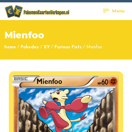
Menu
Mienfoo
home
/
Pokedex
/
XY
/
Furious Fists
/
Mienfoo