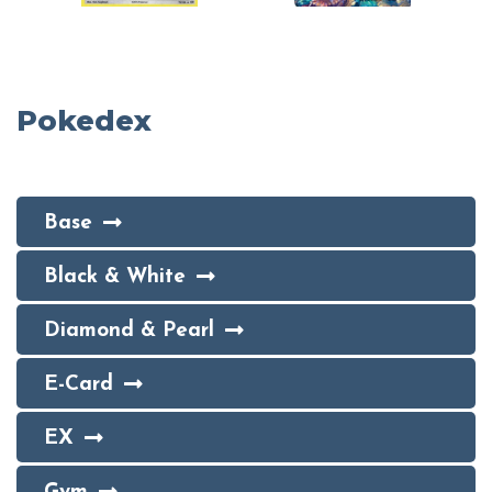
Pokedex
Base
Black & White
Diamond & Pearl
E-Card
EX