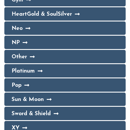
Gym
HeartGold & SoulSilver
Neo
NP
Other
Platinum
Pop
Sun & Moon
Sword & Shield
XY