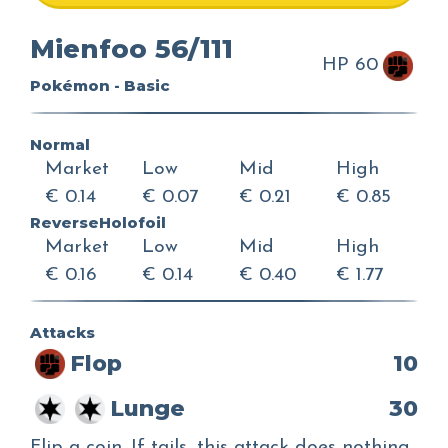
Mienfoo 56/111
HP 60
Pokémon - Basic
Normal
Market
Low
Mid
High
€ 0.14
€ 0.07
€ 0.21
€ 0.85
ReverseHolofoil
Market
Low
Mid
High
€ 0.16
€ 0.14
€ 0.40
€ 1.77
Attacks
Flop
10
Lunge
30
Flip a coin. If tails, this attack does nothing.