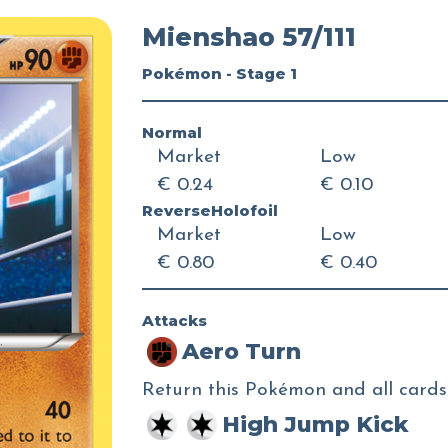
Mienshao 57/111
Pokémon - Stage 1
Normal
Market
Low
€ 0.24
€ 0.10
ReverseHolofoil
Market
Low
€ 0.80
€ 0.40
Attacks
Aero Turn
Return this Pokémon and all cards 
High Jump Kick