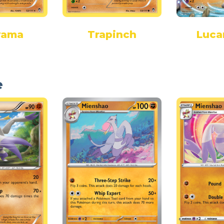
yama
Trapinch
Luca
e