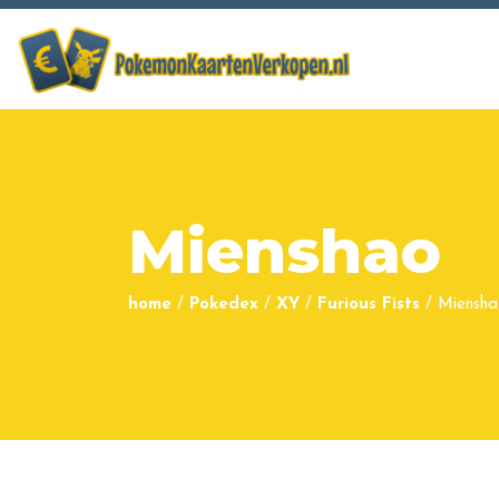
Mienshao
home
/
Pokedex
/
XY
/
Furious Fists
/
Miensha