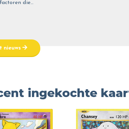
 factoren die…
et nieuws
cent ingekochte kaar