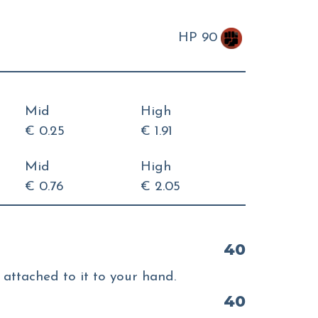
HP 90
Mid
High
€ 0.25
€ 1.91
Mid
High
€ 0.76
€ 2.05
40
attached to it to your hand.
40