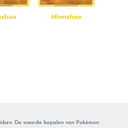
nshao
Mienshao
Mie
 hebben. De waarde bepalen van Pokémon