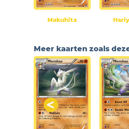
ucha
Makuhita
Hari
Meer kaarten zoals dez