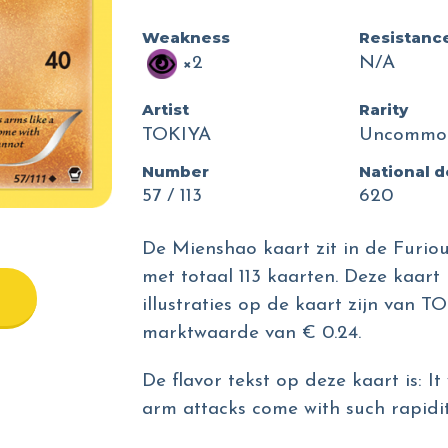
Weakness
Resistanc
×2
N/A
Artist
Rarity
TOKIYA
Uncommo
Number
National 
57 / 113
620
De Mienshao kaart zit in de Furiou
met totaal 113 kaarten. Deze kaart 
illustraties op de kaart zijn van 
marktwaarde van € 0.24.
De flavor tekst op deze kaart is: It 
arm attacks come with such rapidit