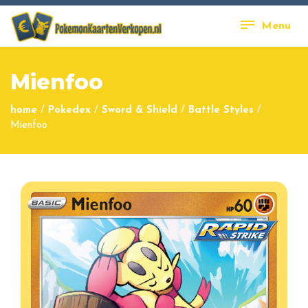
Menu
Mienfoo
home
/
Pokedex
/
Sword & Shield
/
Battle Styles
/
Mienfoo