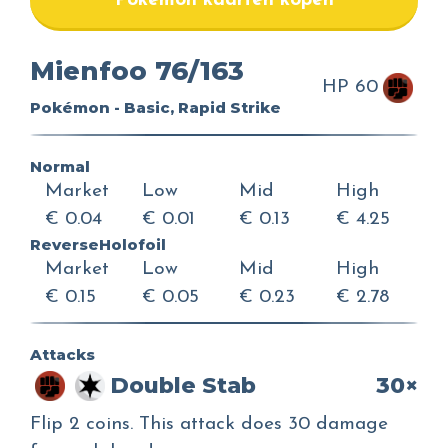
Pokemon kaarten kopen
Mienfoo 76/163
HP 60
Pokémon - Basic, Rapid Strike
Normal
Market
Low
Mid
High
€ 0.04
€ 0.01
€ 0.13
€ 4.25
ReverseHolofoil
Market
Low
Mid
High
€ 0.15
€ 0.05
€ 0.23
€ 2.78
Attacks
Double Stab
30×
Flip 2 coins. This attack does 30 damage