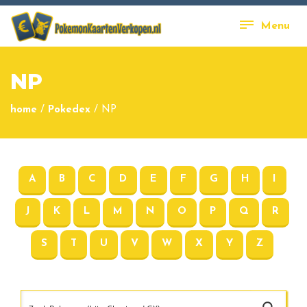
Menu
NP
home
/
Pokedex
/
NP
A
B
C
D
E
F
G
H
I
J
K
L
M
N
O
P
Q
R
S
T
U
V
W
X
Y
Z