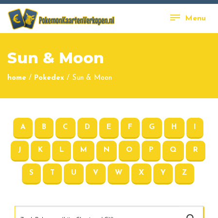
Menu
Sun & Moon
home
/
Pokedex
/
Sun & Moon
A
B
C
D
E
F
G
H
I
J
K
L
M
N
O
P
Q
R
S
T
U
V
W
X
Y
Z