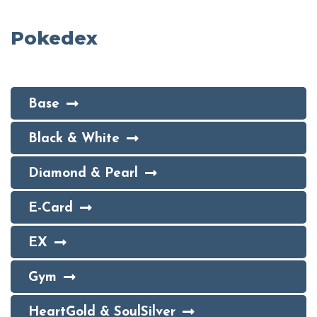
Pokedex
Base
Black & White
Diamond & Pearl
E-Card
EX
Gym
HeartGold & SoulSilver