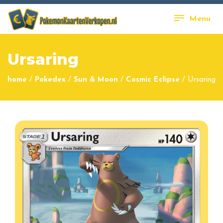
Menu
Ursaring
home
/
Pokedex
/
Sun & Moon
/
Cosmic Eclipse
/
Ursaring