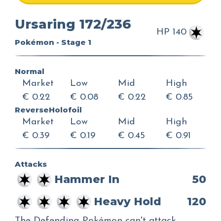
Ursaring 172/236
HP 140
Pokémon - Stage 1
Normal
Market
Low
Mid
High
€ 0.22
€ 0.08
€ 0.22
€ 0.85
ReverseHolofoil
Market
Low
Mid
High
€ 0.39
€ 0.19
€ 0.45
€ 0.91
Attacks
Hammer In
50
Heavy Hold
120
The Defending Pokémon can't attack