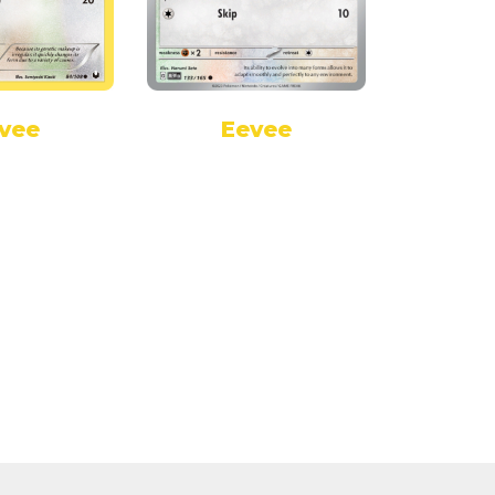
vee
Eevee
E