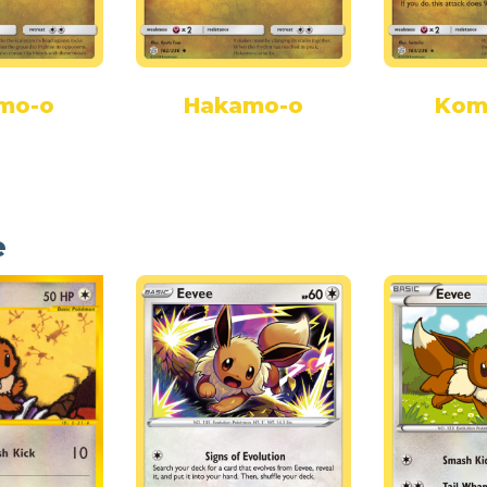
mo-o
Hakamo-o
Kom
e