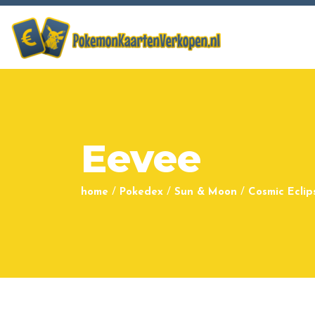
Eevee
home
/
Pokedex
/
Sun & Moon
/
Cosmic Eclip