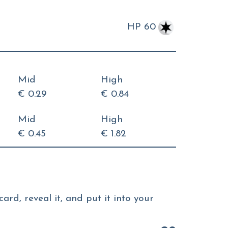
HP 60
Mid
High
€ 0.29
€ 0.84
Mid
High
€ 0.45
€ 1.82
rd, reveal it, and put it into your