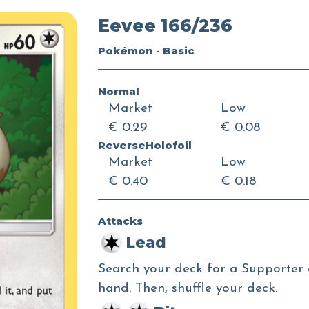
Eevee 166/236
Pokémon - Basic
Normal
Market
Low
€ 0.29
€ 0.08
ReverseHolofoil
Market
Low
€ 0.40
€ 0.18
Attacks
Lead
Search your deck for a Supporter ca
hand. Then, shuffle your deck.