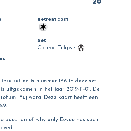
20
e
Retreat cost
Set
Cosmic Eclipse
dex
lipse set en is nummer 166 in deze set
is uitgekomen in het jaar 2019-11-01. De
Motofumi Fujiwara. Deze kaart heeft een
29.
The question of why only Eevee has such
olved.