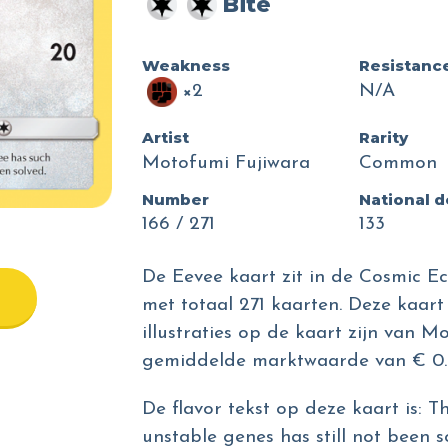
Bite
Weakness
Resistanc
×2
N/A
Artist
Rarity
Motofumi Fujiwara
Common
Number
National 
166 / 271
133
De Eevee kaart zit in de Cosmic Ec
met totaal 271 kaarten. Deze kaart 
illustraties op de kaart zijn van 
gemiddelde marktwaarde van € 0.
De flavor tekst op deze kaart is: 
unstable genes has still not been s