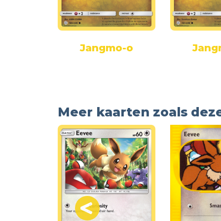
ing
Jangmo-o
Jang
Meer kaarten zoals dez