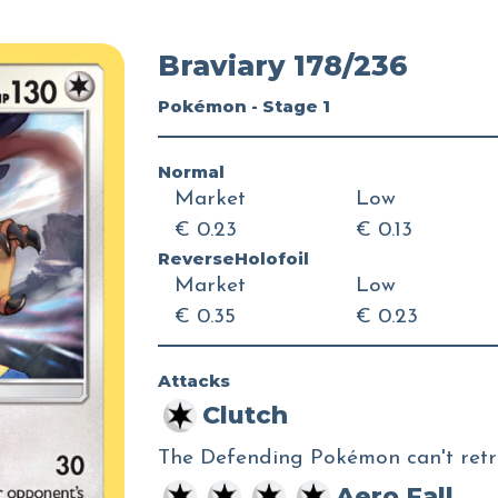
Braviary 178/236
Pokémon - Stage 1
Normal
Market
Low
€ 0.23
€ 0.13
ReverseHolofoil
Market
Low
€ 0.35
€ 0.23
Attacks
Clutch
The Defending Pokémon can't retre
Aero Fall