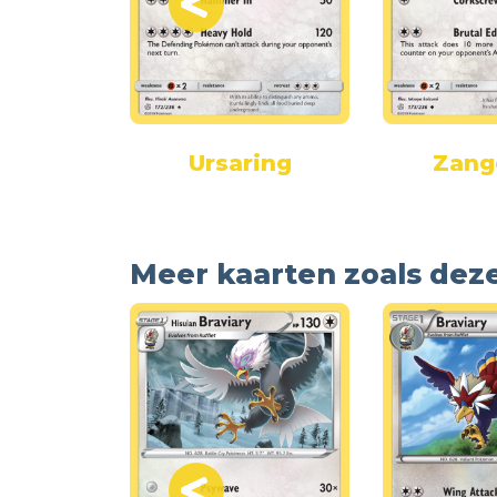
ly-GX
Ursaring
Zang
Meer kaarten zoals dez