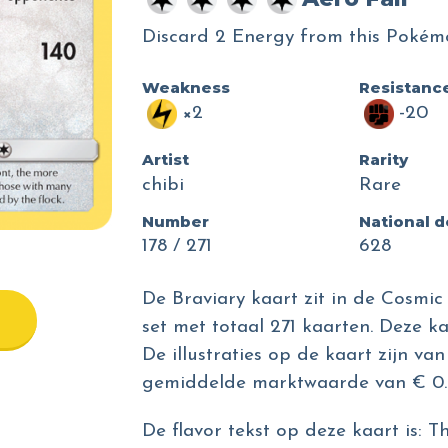
Discard 2 Energy from this Pokém
Weakness
Resistanc
×2
-20
Artist
Rarity
chibi
Rare
Number
National 
178 / 271
628
De Braviary kaart zit in de Cosmic
set met totaal 271 kaarten. Deze ka
De illustraties op de kaart zijn va
gemiddelde marktwaarde van € 0.
De flavor tekst op deze kaart is: Th