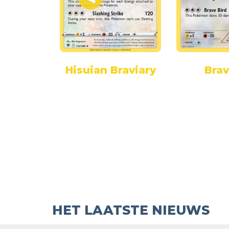
ary
Hisuian Braviary
Brav
HET LAATSTE NIEUWS