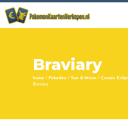
Braviary
home
/
Pokedex
/
Sun & Moon
/
Cosmic Eclip
Braviary