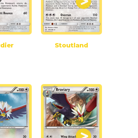
dier
Stoutland
Ru