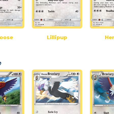
oose
Lillipup
Her
e