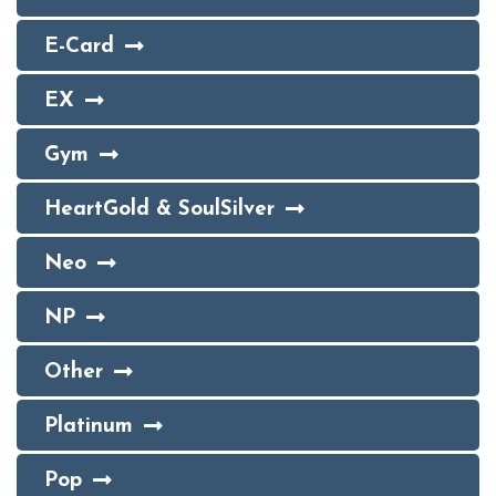
E-Card
EX
Gym
HeartGold & SoulSilver
Neo
NP
Other
Platinum
Pop