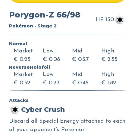
Porygon-Z 66/98
HP 130
Pokémon - Stage 2
Normal
Market
Low
Mid
High
€ 0.25
€ 0.08
€ 0.27
€ 2.55
ReverseHolofoil
Market
Low
Mid
High
€ 0.32
€ 0.23
€ 0.45
€ 1.82
Attacks
Cyber Crush
Discard all Special Energy attached to each
of your opponent's Pokémon.