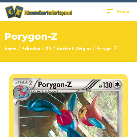
Menu
Porygon-Z
home
/
Pokedex
/
XY
/
Ancient Origins
/
Porygon-Z