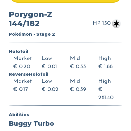
Porygon-Z
144/182
HP 150
Pokémon - Stage 2
Holofoil
Market
Low
Mid
High
€ 0.20
€ 0.01
€ 0.33
€ 1.88
ReverseHolofoil
Market
Low
Mid
High
€ 0.17
€ 0.02
€ 0.39
€
281.40
Abilities
Buggy Turbo