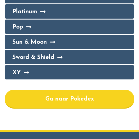
Platinum
Pop
Sun & Moon
Sword & Shield
XY
Ga naar Pokedex