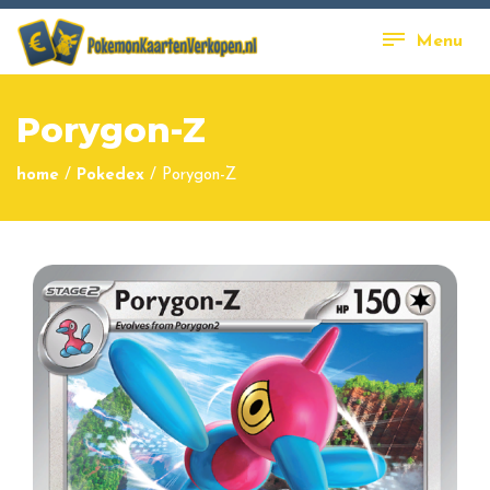
Menu
Porygon-Z
home
/
Pokedex
/
Porygon-Z