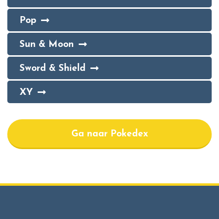
Pop
Sun & Moon
Sword & Shield
XY
Ga naar Pokedex