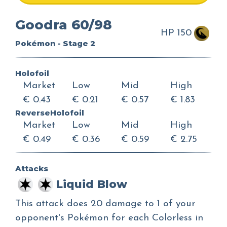
Goodra 60/98
HP 150
Pokémon - Stage 2
Holofoil
Market
Low
Mid
High
€ 0.43
€ 0.21
€ 0.57
€ 1.83
ReverseHolofoil
Market
Low
Mid
High
€ 0.49
€ 0.36
€ 0.59
€ 2.75
Attacks
Liquid Blow
This attack does 20 damage to 1 of your
opponent's Pokémon for each Colorless in