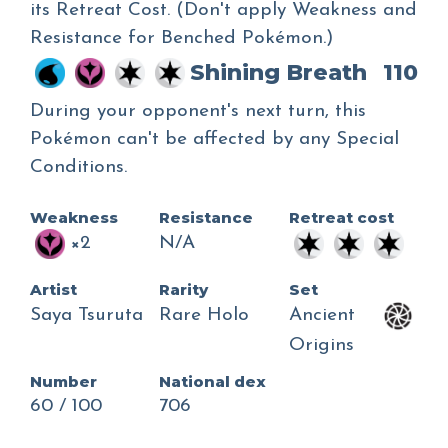
its Retreat Cost. (Don't apply Weakness and
Resistance for Benched Pokémon.)
Shining Breath
110
During your opponent's next turn, this
Pokémon can't be affected by any Special
Conditions.
Weakness
Resistance
Retreat cost
×2
N/A
Artist
Rarity
Set
Saya Tsuruta
Rare Holo
Ancient
Origins
Number
National dex
60 / 100
706