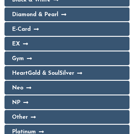
Black & White
Diamond & Pearl
E-Card
EX
Gym
HeartGold & SoulSilver
Neo
NP
Other
Platinum