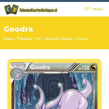
Menu
Goodra
home
/
Pokedex
/
XY
/
Ancient Origins
/
Goodra