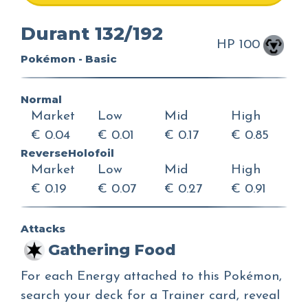
Durant 132/192
HP 100
Pokémon - Basic
Normal
Market
Low
Mid
High
€ 0.04
€ 0.01
€ 0.17
€ 0.85
ReverseHolofoil
Market
Low
Mid
High
€ 0.19
€ 0.07
€ 0.27
€ 0.91
Attacks
Gathering Food
For each Energy attached to this Pokémon,
search your deck for a Trainer card, reveal