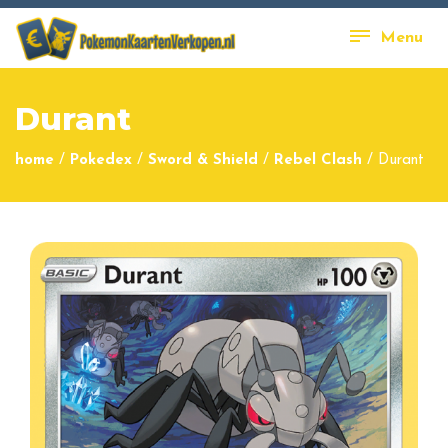
Menu
Durant
home
/
Pokedex
/
Sword & Shield
/
Rebel Clash
/
Durant