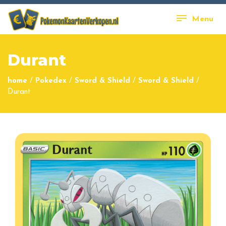
Menu
Durant
home
/
Pokedex
/
Sword & Shield
/
Sword & Shield
/
Durant