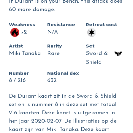
If Durant is on your Bench, this attack does
60 more damage.
Weakness
Resistance
Retreat cost
×2
N/A
Artist
Rarity
Set
Miki Tanaka
Rare
Sword &
Shield
Number
National dex
8 / 216
632
De Durant kaart zit in de Sword & Shield
set en is nummer 8 in deze set met totaal
216 kaarten. Deze kaart is uitgekomen in
het jaar 2020-02-07. De illustraties op de
kaart zijn van Miki Tanaka. Deze kaart