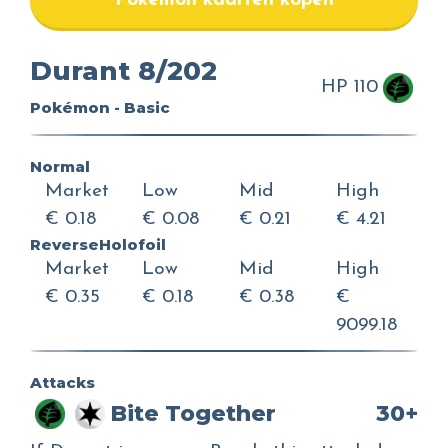
Pokemon kaarten kopen
Durant 8/202
HP 110
Pokémon - Basic
Normal
Market
Low
Mid
High
€ 0.18
€ 0.08
€ 0.21
€ 4.21
ReverseHolofoil
Market
Low
Mid
High
€ 0.35
€ 0.18
€ 0.38
€
9099.18
Attacks
Bite Together
30+