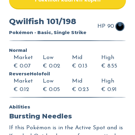
Pokemon kaarten kopen
Qwilfish 101/198
HP 90
Pokémon - Basic, Single Strike
Normal
Market
Low
Mid
High
€ 0.07
€ 0.02
€ 0.13
€ 8.55
ReverseHolofoil
Market
Low
Mid
High
€ 0.12
€ 0.05
€ 0.23
€ 0.91
Abilities
Bursting Needles
If this Pokémon is in the Active Spot and is