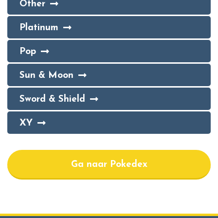
Other
Platinum
Pop
Sun & Moon
Sword & Shield
XY
Ga naar Pokedex