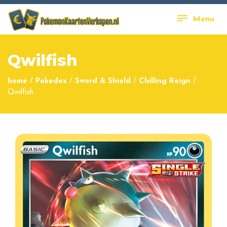
Menu
Qwilfish
home
/
Pokedex
/
Sword & Shield
/
Chilling Reign
/
Qwilfish