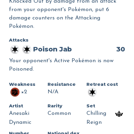
Knocked Out by damage from an attack
from your opponent's Pokémon, put 6
damage counters on the Attacking
Pokémon.
Attacks
Poison Jab
30
Your opponent's Active Pokémon is now
Poisoned.
Weakness
Resistance
Retreat cost
×2
N/A
Artist
Rarity
Set
Anesaki
Common
Chilling
Dynamic
Reign
Number
National dex