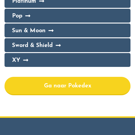
Platinum
Pop
Sun & Moon
Sword & Shield
XY
Ga naar Pokedex