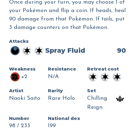
Once during your turn, you may choose 1 of
your Pokémon and flip a coin. If heads, heal
90 damage from that Pokémon. If tails, put
3 damage counters on that Pokémon.
Attacks
Spray Fluid
90
Weakness
Resistance
Retreat cost
×2
N/A
Artist
Rarity
Set
Naoki Saito
Rare Holo
Chilling
Reign
Number
National dex
98 / 233
199