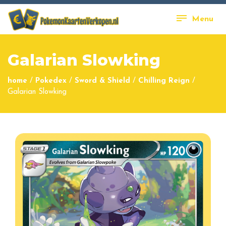
Menu
Galarian Slowking
home
/
Pokedex
/
Sword & Shield
/
Chilling Reign
/
Galarian Slowking