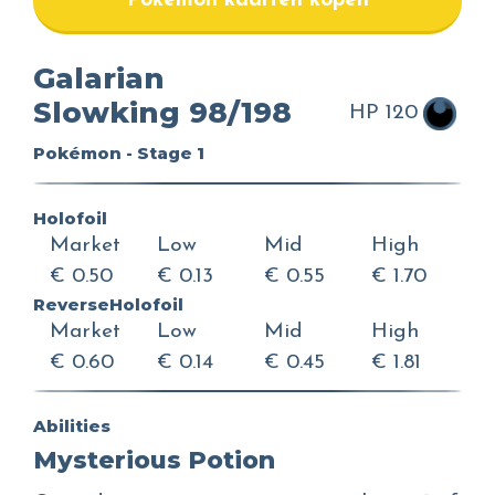
Pokemon kaarten kopen
Galarian
Slowking 98/198
HP 120
Pokémon - Stage 1
Holofoil
Market
Low
Mid
High
€ 0.50
€ 0.13
€ 0.55
€ 1.70
ReverseHolofoil
Market
Low
Mid
High
€ 0.60
€ 0.14
€ 0.45
€ 1.81
Abilities
Mysterious Potion