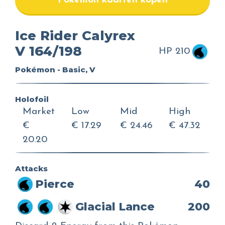
Pokemon kaarten kopen
Ice Rider Calyrex
V 164/198
HP 210
Pokémon - Basic, V
Holofoil
Market
Low
Mid
High
€
€ 17.29
€ 24.46
€ 47.32
20.20
Attacks
Pierce
40
Glacial Lance
200