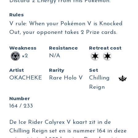
Discard 2 Energy from this Pokémon.
Rules
V rule: When your Pokémon V is Knocked
Out, your opponent takes 2 Prize cards.
Weakness
Resistance
Retreat cost
×2
N/A
Artist
Rarity
Set
OKACHEKE
Rare Holo V
Chilling
Reign
Number
164 / 233
De Ice Rider Calyrex V kaart zit in de
Chilling Reign set en is nummer 164 in deze