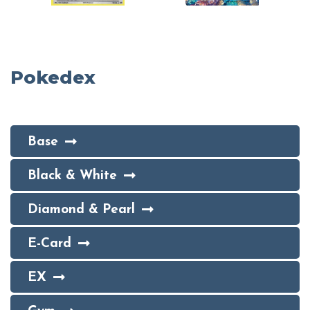
Pokedex
Base
Black & White
Diamond & Pearl
E-Card
EX