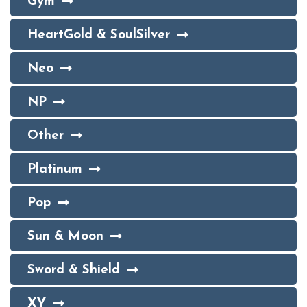
Gym
HeartGold & SoulSilver
Neo
NP
Other
Platinum
Pop
Sun & Moon
Sword & Shield
XY