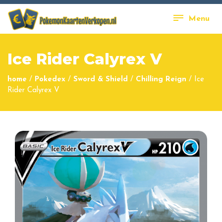
Menu
Ice Rider Calyrex V
home
/
Pokedex
/
Sword & Shield
/
Chilling Reign
/
Ice
Rider Calyrex V