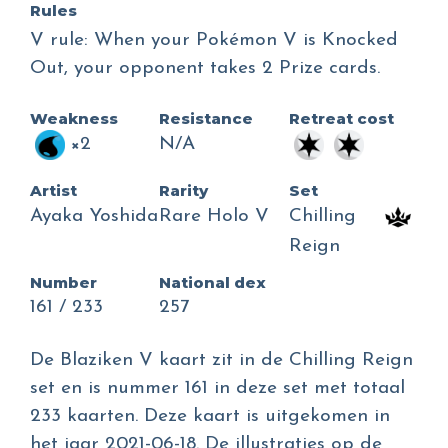
Rules
V rule: When your Pokémon V is Knocked
Out, your opponent takes 2 Prize cards.
Weakness
Resistance
Retreat cost
×2
N/A
Artist
Rarity
Set
Ayaka Yoshida
Rare Holo V
Chilling
Reign
Number
National dex
161 / 233
257
De Blaziken V kaart zit in de Chilling Reign
set en is nummer 161 in deze set met totaal
233 kaarten. Deze kaart is uitgekomen in
het jaar 2021-06-18. De illustraties op de