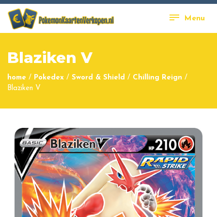
Menu
Blaziken V
home
/
Pokedex
/
Sword & Shield
/
Chilling Reign
/
Blaziken V