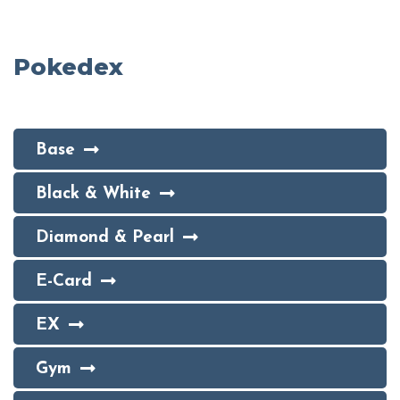
Pokedex
Base
Black & White
Diamond & Pearl
E-Card
EX
Gym