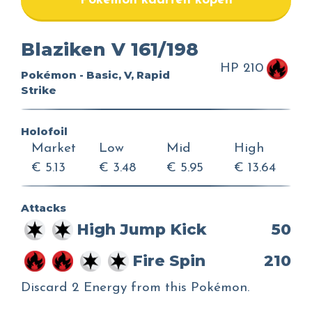
Pokemon kaarten kopen
Blaziken V 161/198
HP 210
Pokémon - Basic, V, Rapid
Strike
Holofoil
Market
Low
Mid
High
€ 5.13
€ 3.48
€ 5.95
€ 13.64
Attacks
High Jump Kick
50
Fire Spin
210
Discard 2 Energy from this Pokémon.