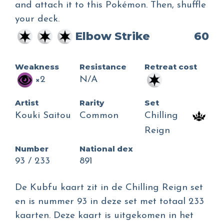
and attach it to this Pokémon. Then, shuffle
your deck.
Elbow Strike
60
Weakness
Resistance
Retreat cost
×2
N/A
Artist
Rarity
Set
Kouki Saitou
Common
Chilling
Reign
Number
National dex
93 / 233
891
De Kubfu kaart zit in de Chilling Reign set
en is nummer 93 in deze set met totaal 233
kaarten. Deze kaart is uitgekomen in het