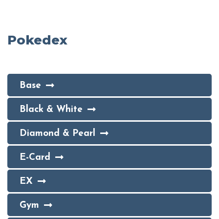
Pokedex
Base
Black & White
Diamond & Pearl
E-Card
EX
Gym