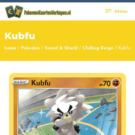
Menu
Kubfu
home
/
Pokedex
/
Sword & Shield
/
Chilling Reign
/
Kubfu