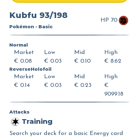
Kubfu 93/198
HP 70
Pokémon - Basic
Normal
Market
Low
Mid
High
€ 0.08
€ 0.03
€ 0.10
€ 8.62
ReverseHolofoil
Market
Low
Mid
High
€ 0.14
€ 0.03
€ 0.23
€
9099.18
Attacks
Training
Search your deck for a basic Energy card