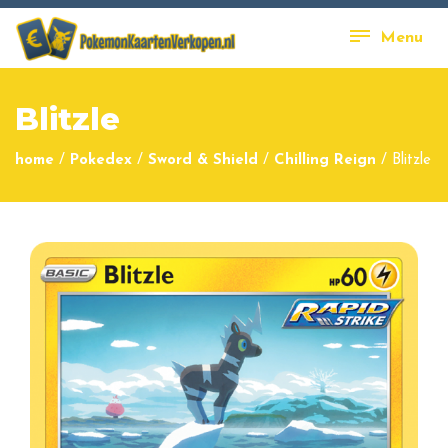
Menu
Blitzle
home
/
Pokedex
/
Sword & Shield
/
Chilling Reign
/
Blitzle