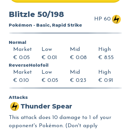
Blitzle 50/198
HP 60
Pokémon - Basic, Rapid Strike
Normal
Market
Low
Mid
High
€ 0.05
€ 0.01
€ 0.08
€ 8.55
ReverseHolofoil
Market
Low
Mid
High
€ 0.10
€ 0.05
€ 0.23
€ 0.91
Attacks
Thunder Spear
This attack does 10 damage to 1 of your
opponent's Pokémon. (Don't apply