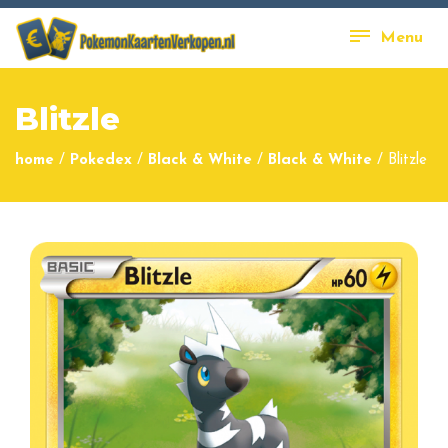
Menu
Blitzle
home
/
Pokedex
/
Black & White
/
Black & White
/
Blitzle