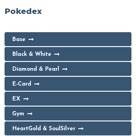
Pokedex
Base
Black & White
Diamond & Pearl
E-Card
EX
Gym
HeartGold & SoulSilver