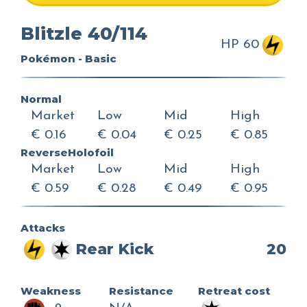
Blitzle 40/114
HP 60
Pokémon - Basic
Normal
Market
Low
Mid
High
€ 0.16
€ 0.04
€ 0.25
€ 0.85
ReverseHolofoil
Market
Low
Mid
High
€ 0.59
€ 0.28
€ 0.49
€ 0.95
Attacks
Rear Kick
20
Weakness
Resistance
Retreat cost