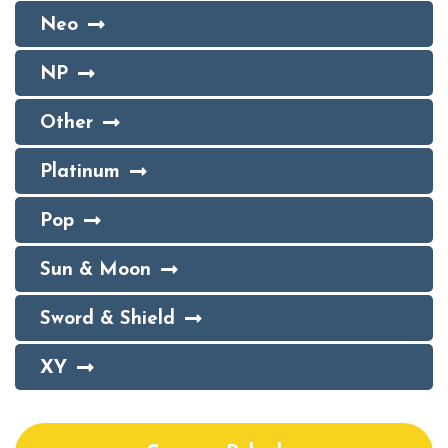
Neo
NP
Other
Platinum
Pop
Sun & Moon
Sword & Shield
XY