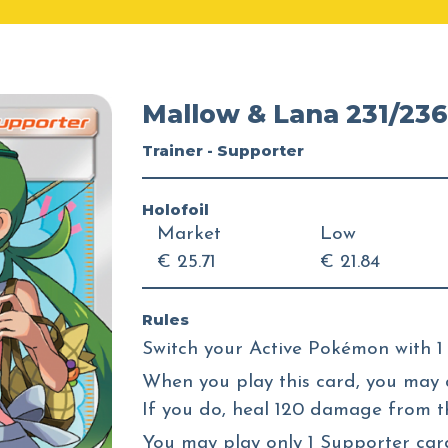
Mallow & Lana 231/236
Trainer - Supporter
Holofoil
Market
Low
€ 25.71
€ 21.84
Rules
Switch your Active Pokémon with 
When you play this card, you may 
If you do, heal 120 damage from 
You may play only 1 Supporter car