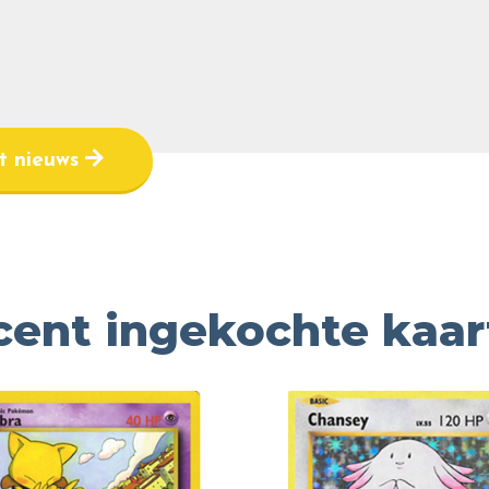
et nieuws
cent ingekochte kaar