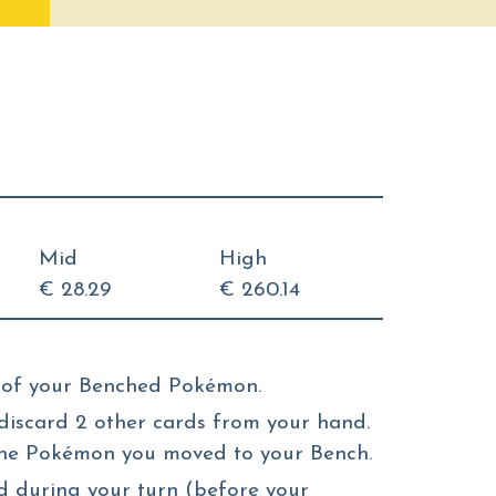
Mid
High
€ 28.29
€ 260.14
1 of your Benched Pokémon.
discard 2 other cards from your hand.
the Pokémon you moved to your Bench.
d during your turn (before your