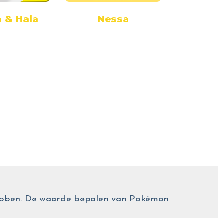
 & Hala
Nessa
I
 hebben. De waarde bepalen van Pokémon