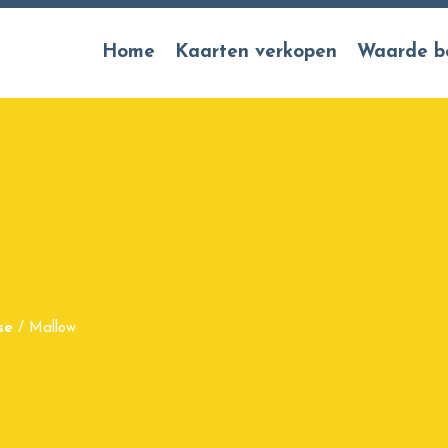
Home
Kaarten verkopen
Waarde b
se
/
Mallow