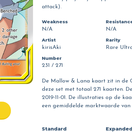
attack).
Weakness
Resistanc
N/A
N/A
Artist
Rarity
kirisAki
Rare Ultr
Number
231 / 271
De Mallow & Lana kaart zit in de C
deze set met totaal 271 kaarten. D
2019-11-01. De illustraties op de kaa
een gemiddelde marktwaarde van €
Standard
Expande