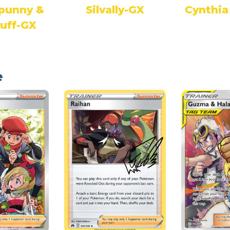
punny &
Silvally-GX
Cynthia 
puff-GX
e