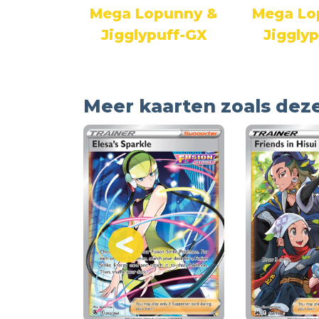
Mega Lopunny &
Mega Lo
Jigglypuff-GX
Jiggly
Meer kaarten zoals dez