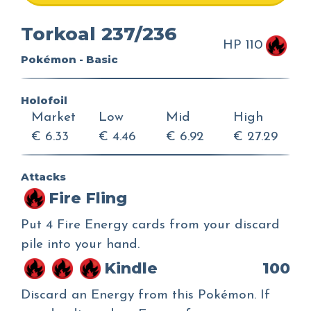
Torkoal 237/236
HP 110
Pokémon - Basic
Holofoil
Market
Low
Mid
High
€ 6.33
€ 4.46
€ 6.92
€ 27.29
Attacks
Fire Fling
Put 4 Fire Energy cards from your discard
pile into your hand.
Kindle
100
Discard an Energy from this Pokémon. If