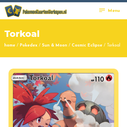
Menu
Torkoal
home
/
Pokedex
/
Sun & Moon
/
Cosmic Eclipse
/
Torkoal