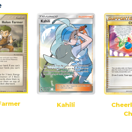
e
Farmer
Kahili
Cheerl
Ch