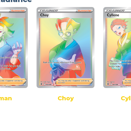
man
Choy
Cyl