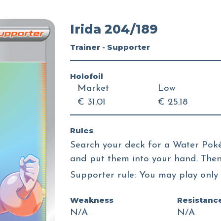
Irida 204/189
Trainer - Supporter
Holofoil
Market
Low
€ 31.01
€ 25.18
Rules
Search your deck for a Water Pok
and put them into your hand. Then,
Supporter rule: You may play only 
Weakness
Resistanc
N/A
N/A