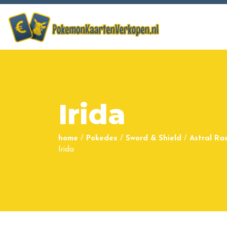
Irida
home
/
Pokedex
/
Sword & Shield
/
Astral Ra
Irida