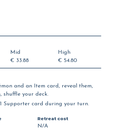
Mid
High
€ 33.88
€ 54.80
émon and an Item card, reveal them,
 shuffle your deck.
1 Supporter card during your turn.
e
Retreat cost
N/A