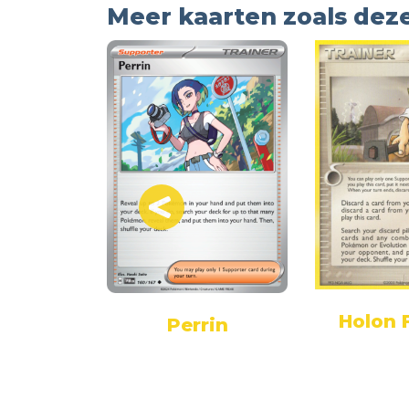
Meer kaarten zoals dez
Holon 
ado
Perrin