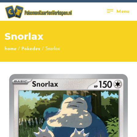
Menu
Snorlax
home
/
Pokedex
/
Snorlax