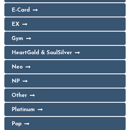
E-Card
EX
Gym
HeartGold & SoulSilver
Neo
NP
Other
Platinum
Pop