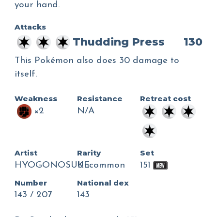
your hand.
Attacks
Thudding Press
130
This Pokémon also does 30 damage to
itself.
Weakness
Resistance
Retreat cost
×2
N/A
Artist
Rarity
Set
HYOGONOSUKE
Uncommon
151
Number
National dex
143 / 207
143