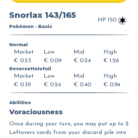
Snorlax 143/165
HP 150
Pokémon - Basic
Normal
Market
Low
Mid
High
€ 0.23
€ 0.09
€ 0.24
€ 1.26
ReverseHolofoil
Market
Low
Mid
High
€ 0.39
€ 0.24
€ 0.40
€ 0.94
Abilities
Voraciousness
Once during your turn, you may put up to 2
Leftovers cards from your discard pile into