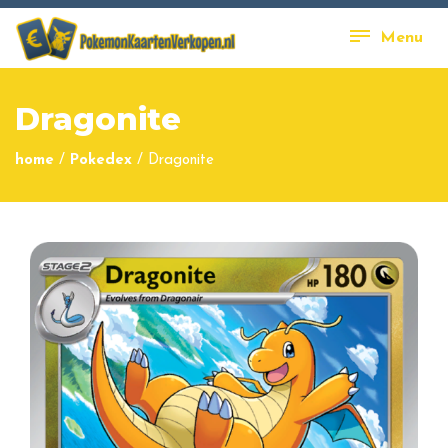
Menu
Dragonite
home
/
Pokedex
/
Dragonite