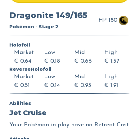
Dragonite 149/165
HP 180
Pokémon - Stage 2
Holofoil
Market
Low
Mid
High
€ 0.64
€ 0.18
€ 0.66
€ 1.57
ReverseHolofoil
Market
Low
Mid
High
€ 0.51
€ 0.14
€ 0.93
€ 1.91
Abilities
Jet Cruise
Your Pokémon in play have no Retreat Cost.
Attacks