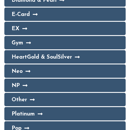
Diamond & Pearl
E-Card
EX
Gym
HeartGold & SoulSilver
Neo
NP
Other
Platinum
Pop