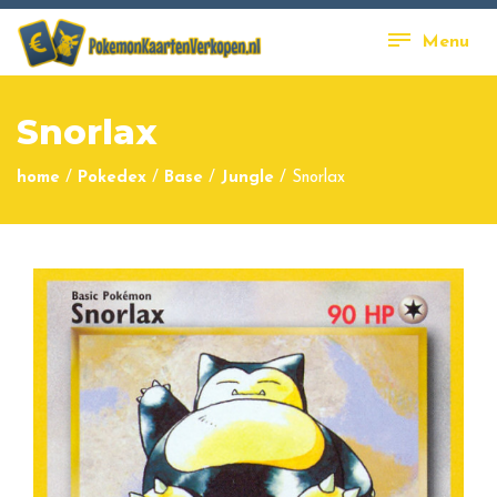
Menu
Snorlax
home
/
Pokedex
/
Base
/
Jungle
/
Snorlax