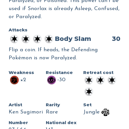
Paralyzed, or Poisoned. This power can't be
used if Snorlax is already Asleep, Confused,
or Paralyzed.
Attacks
Body Slam
30
Flip a coin. If heads, the Defending
Pokémon is now Paralyzed.
Weakness
Resistance
Retreat cost
×2
-30
Artist
Rarity
Set
Ken Sugimori
Rare
Jungle
Number
National dex