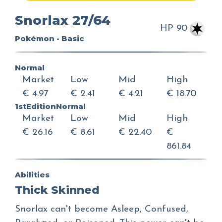
Snorlax 27/64
HP 90
Pokémon - Basic
Normal
Market
Low
Mid
High
€ 4.97
€ 2.41
€ 4.21
€ 18.70
1stEditionNormal
Market
Low
Mid
High
€ 26.16
€ 8.61
€ 22.40
€
861.84
Abilities
Thick Skinned
Snorlax can't become Asleep, Confused,