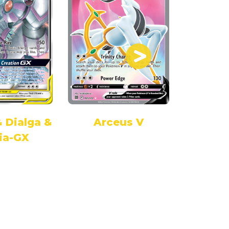
 Dialga &
Arceus V
Arceu
ia-GX