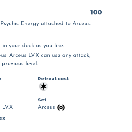
100
Psychic Energy attached to Arceus.
in your deck as you like.
us. Arceus LV.X can use any attack,
previous level.
e
Retreat cost
Set
 LV.X
Arceus
dex