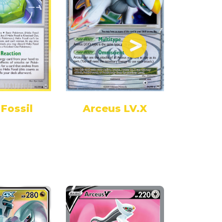
 Fossil
Arceus LV.X
Arce