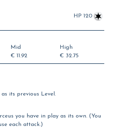
HP 120
Mid
High
€ 11.92
€ 32.75
as its previous Level.
rceus you have in play as its own. (You
use each attack.)