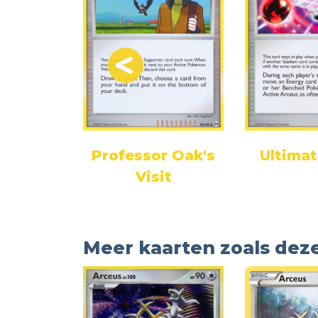
eus
Professor Oak's
Ultima
Visit
Meer kaarten zoals dez