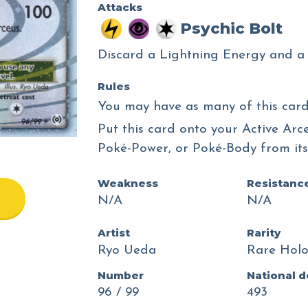
Attacks
Psychic Bolt
Discard a Lightning Energy and a 
Rules
You may have as many of this card 
Put this card onto your Active Arce
Poké-Power, or Poké-Body from its 
Weakness
Resistanc
N/A
N/A
Artist
Rarity
Ryo Ueda
Rare Holo
Number
National 
96 / 99
493