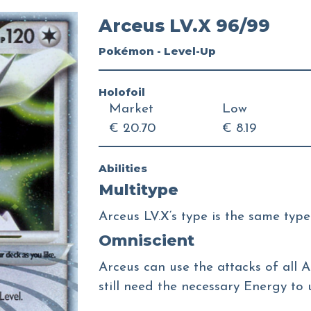
Arceus LV.X 96/99
Pokémon - Level-Up
Holofoil
Market
Low
€ 20.70
€ 8.19
Abilities
Multitype
Arceus LV.X‘s type is the same type 
Omniscient
Arceus can use the attacks of all A
still need the necessary Energy to 