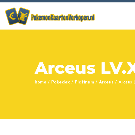
Arceus LV.
home
/
Pokedex
/
Platinum
/
Arceus
/
Arceus 