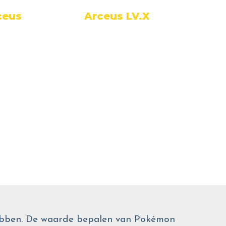
ceus
Arceus LV.X
Arce
 hebben. De waarde bepalen van Pokémon