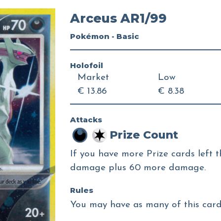
Arceus AR1/99
Pokémon - Basic
Holofoil
Market
Low
€ 13.86
€ 8.38
Attacks
Prize Count
If you have more Prize cards left 
damage plus 60 more damage.
Rules
You may have as many of this card 