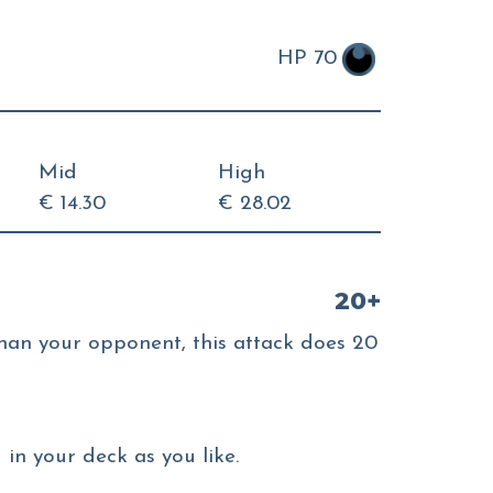
HP 70
Mid
High
€ 14.30
€ 28.02
20+
than your opponent, this attack does 20
in your deck as you like.