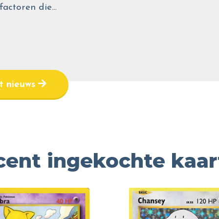
 factoren die…
et nieuws
cent ingekochte kaar