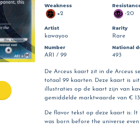
Weakness
Resistanc
×2
-20
Artist
Rarity
kawayoo
Rare
Number
National 
AR1 / 99
493
De Arceus kaart zit in de Arceus s
totaal 99 kaarten. Deze kaart is ui
illustraties op de kaart zijn van k
gemiddelde marktwaarde van € 13.
De flavor tekst op deze kaart is: I
was born before the universe even 