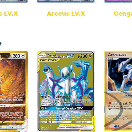
s LV.X
Arceus LV.X
Genga
e