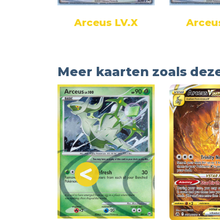
eus
Arceus LV.X
Arceu
Meer kaarten zoals dez