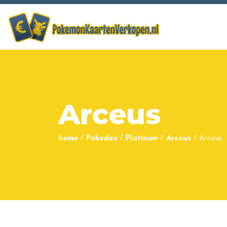
Arceus
home
/
Pokedex
/
Platinum
/
Arceus
/
Arceus