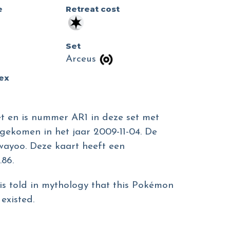
e
Retreat cost
Set
Arceus
dex
et en is nummer AR1 in deze set met
tgekomen in het jaar 2009-11-04. De
awayoo. Deze kaart heeft een
86.
t is told in mythology that this Pokémon
existed.