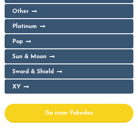
Other
Platinum
Pop
Sun & Moon
Sword & Shield
XY
Ga naar Pokedex