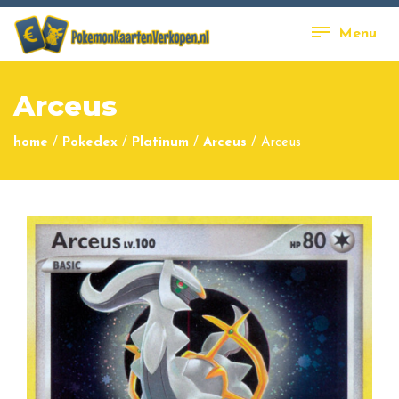
Menu
Arceus
home
/
Pokedex
/
Platinum
/
Arceus
/
Arceus