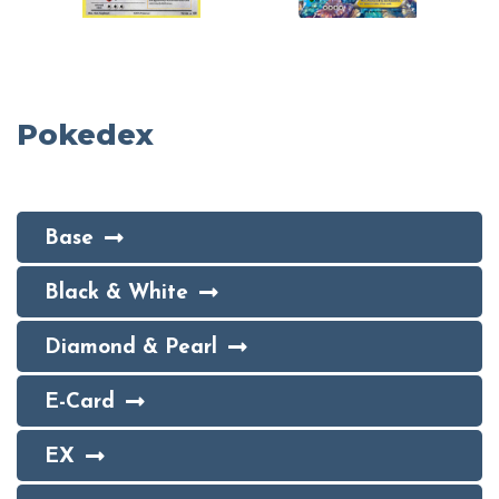
Pokedex
Base
Black & White
Diamond & Pearl
E-Card
EX