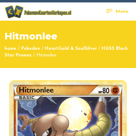
Menu
Hitmonlee
home
/
Pokedex
/
HeartGold & SoulSilver
/
HGSS Black
Star Promos
/
Hitmonlee