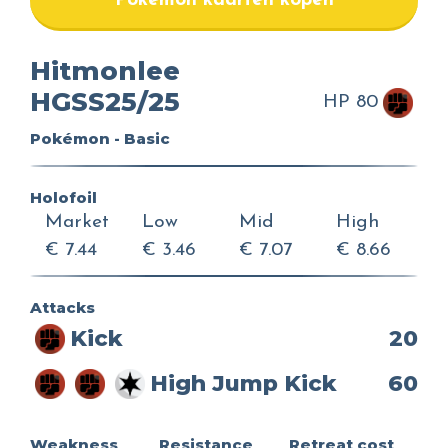
Pokemon kaarten kopen
Hitmonlee
HGSS25/25
HP 80
Pokémon - Basic
Holofoil
Market
Low
Mid
High
€ 7.44
€ 3.46
€ 7.07
€ 8.66
Attacks
Kick
20
High Jump Kick
60
Weakness
Resistance
Retreat cost