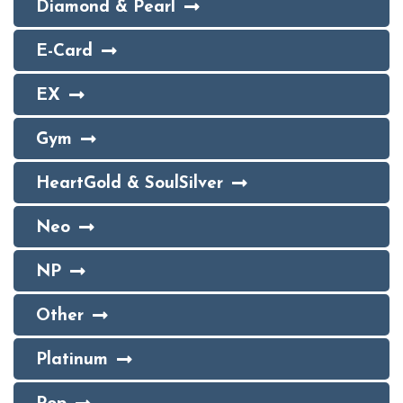
Diamond & Pearl
E-Card
EX
Gym
HeartGold & SoulSilver
Neo
NP
Other
Platinum