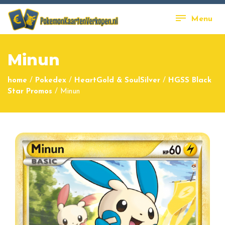
Menu
Minun
home
/
Pokedex
/
HeartGold & SoulSilver
/
HGSS Black
Star Promos
/
Minun