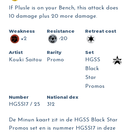
If Plusle is on your Bench, this attack does
10 damage plus 20 more damage.
Weakness
Resistance
Retreat cost
×2
-20
Artist
Rarity
Set
Kouki Saitou
Promo
HGSS
Black
Star
Promos
Number
National dex
HGSS17 / 25
312
De Minun kaart zit in de HGSS Black Star
Promos set en is nummer HGSS17 in deze