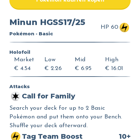
Pokemon kaarten kopen
Minun HGSS17/25
HP 60
Pokémon - Basic
Holofoil
Market
Low
Mid
High
€ 4.54
€ 2.26
€ 6.95
€ 16.01
Attacks
Call for Family
Search your deck for up to 2 Basic
Pokémon and put them onto your Bench.
Shuffle your deck afterward.
Tag Team Boost
10+