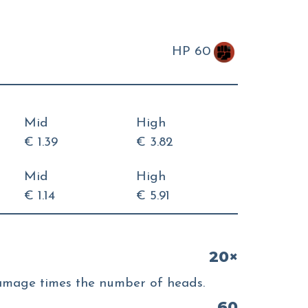
HP 60
Mid
High
€ 1.39
€ 3.82
Mid
High
€ 1.14
€ 5.91
20×
 damage times the number of heads.
60