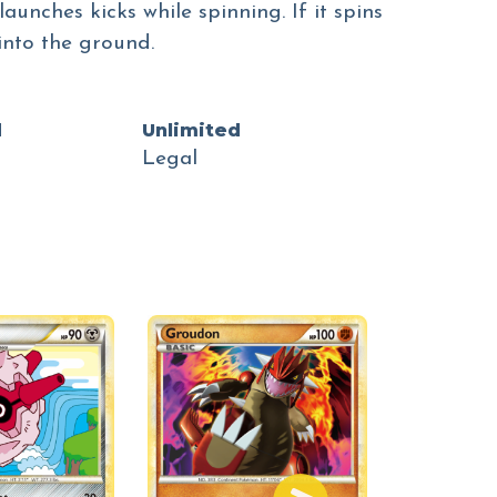
launches kicks while spinning. If it spins
into the ground.
d
Unlimited
Legal