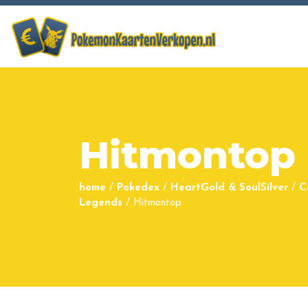
Hitmontop
home
/
Pokedex
/
HeartGold & SoulSilver
/
C
Legends
/
Hitmontop