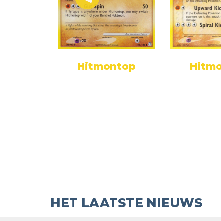
Hitmontop
Hitm
ntop
HET LAATSTE NIEUWS