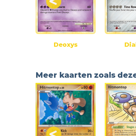
rio
Deoxys
Dia
Meer kaarten zoals dez