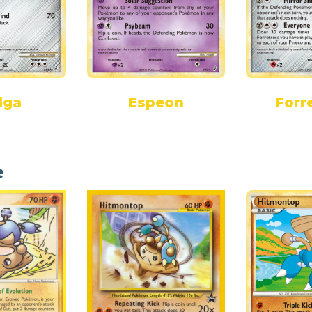
lga
Espeon
Forr
e