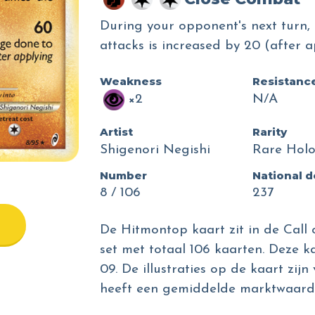
During your opponent's next turn
attacks is increased by 20 (after 
Weakness
Resistanc
×2
N/A
Artist
Rarity
Shigenori Negishi
Rare Hol
Number
National 
8 / 106
237
De Hitmontop kaart zit in de Call
set met totaal 106 kaarten. Deze ka
09. De illustraties op de kaart zij
heeft een gemiddelde marktwaarde