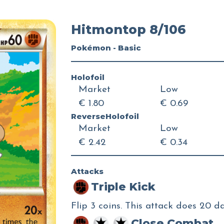
Hitmontop 8/106
Pokémon - Basic
Holofoil
Market
Low
€ 1.80
€ 0.69
ReverseHolofoil
Market
Low
€ 2.42
€ 0.34
Attacks
Triple Kick
Flip 3 coins. This attack does 20
Close Combat