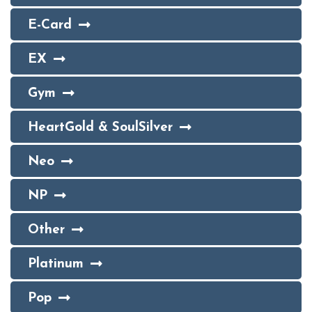
E-Card
EX
Gym
HeartGold & SoulSilver
Neo
NP
Other
Platinum
Pop