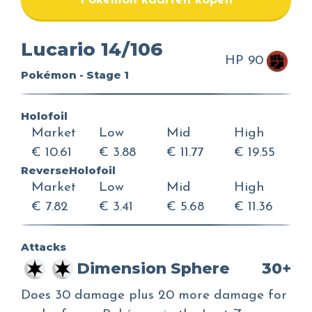
Pokemon kaarten kopen
Lucario 14/106
HP 90
Pokémon - Stage 1
Holofoil
Market
Low
Mid
High
€ 10.61
€ 3.88
€ 11.77
€ 19.55
ReverseHolofoil
Market
Low
Mid
High
€ 7.82
€ 3.41
€ 5.68
€ 11.36
Attacks
Dimension Sphere
30+
Does 30 damage plus 20 more damage for