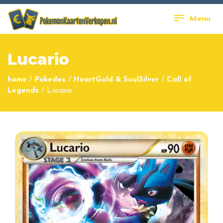
Menu
Lucario
home
/
Pokedex
/
HeartGold & SoulSilver
/
Call of
Legends
/
Lucario