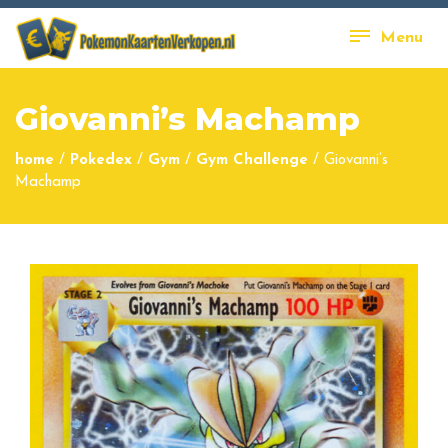
Menu
Giovanni’s Machamp
home
/
Pokedex
/
Gym
/
Gym Challenge
/
Giovanni’s
Machamp