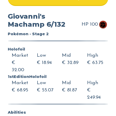
Giovanni's
Machamp 6/132
HP 100
Pokémon - Stage 2
Holofoil
Market
Low
Mid
High
€
€ 18.94
€ 32.89
€ 63.75
32.00
1stEditionHolofoil
Market
Low
Mid
High
€ 68.95
€ 55.07
€ 81.87
€
249.94
Abilities