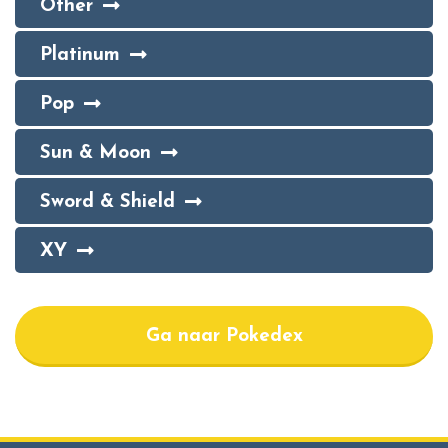
Other
Platinum
Pop
Sun & Moon
Sword & Shield
XY
Ga naar Pokedex