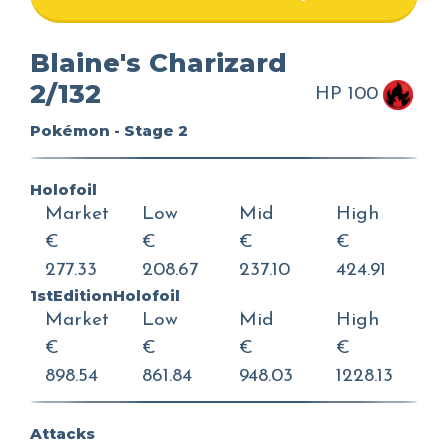
Blaine's Charizard
2/132
HP 100
Pokémon - Stage 2
Holofoil
Market
Low
Mid
High
€
€
€
€
277.33
208.67
237.10
424.91
1stEditionHolofoil
Market
Low
Mid
High
€
€
€
€
898.54
861.84
948.03
1228.13
Attacks