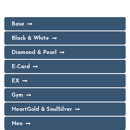
Base
Black & White
Diamond & Pearl
E-Card
EX
Gym
HeartGold & SoulSilver
Neo