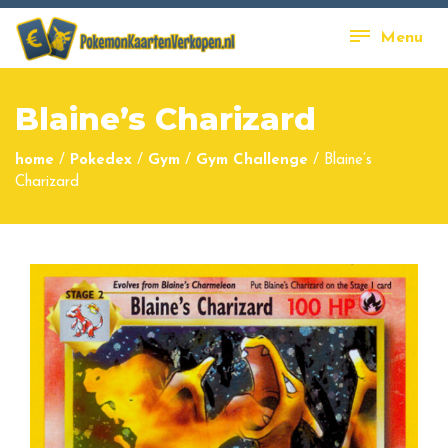
Menu
Blaine’s Charizard
home
/
Pokedex
/
Gym
/
Gym Challenge
/
Blaine’s
Charizard