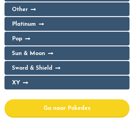
Other
Platinum
Pop
Sun & Moon
Sword & Shield
XY
Ga naar Pokedex