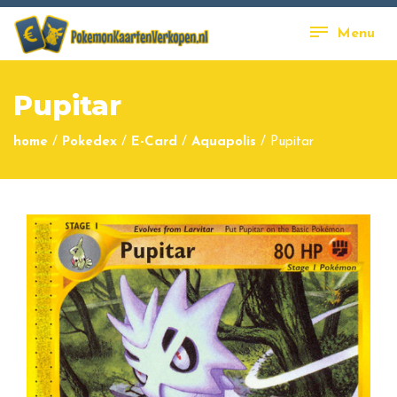
Menu
Pupitar
home
/
Pokedex
/
E-Card
/
Aquapolis
/
Pupitar