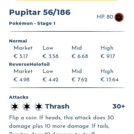
Pupitar 56/186
HP 80
Pokémon - Stage 1
Normal
Market
Low
Mid
High
€ 5.17
€ 3.58
€ 6.68
€ 9.17
ReverseHolofoil
Market
Low
Mid
High
€ 4.98
€ 4.42
€ 7.62
€ 13.64
Attacks
Thrash
30+
Flip a coin. If heads, this attack does 30
damage plus 10 more damage. If tails,