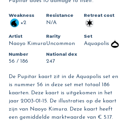
Pupitar does 10 damage to itself.
Weakness
Resistance
Retreat cost
×2
N/A
Artist
Rarity
Set
Naoyo Kimura
Uncommon
Aquapolis
Number
National dex
56 / 186
247
De Pupitar kaart zit in de Aquapolis set en
is nummer 56 in deze set met totaal 186
kaarten. Deze kaart is uitgekomen in het
jaar 2003-01-15. De illustraties op de kaart
zijn van Naoyo Kimura. Deze kaart heeft
een gemiddelde marktwaarde van € 5.17.