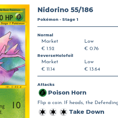
Nidorino 55/186
Pokémon - Stage 1
Normal
Market
Low
€ 1.52
€ 0.76
ReverseHolofoil
Market
Low
€ 11.14
€ 13.64
Attacks
Poison Horn
Flip a coin. If heads, the Defendi
Take Down