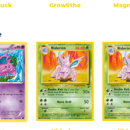
duck
Growlithe
Magn
e