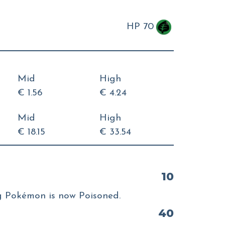
HP 70
Mid
High
€ 1.56
€ 4.24
Mid
High
€ 18.15
€ 33.54
10
ng Pokémon is now Poisoned.
40