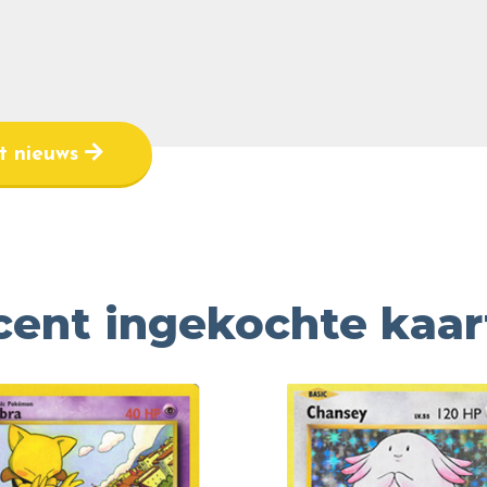
et nieuws
cent ingekochte kaar