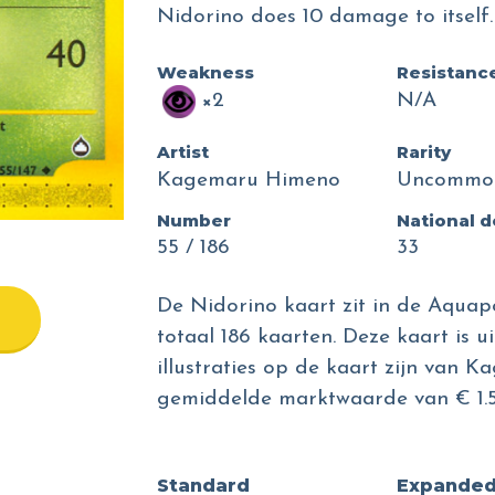
Nidorino does 10 damage to itself.
Weakness
Resistanc
×2
N/A
Artist
Rarity
Kagemaru Himeno
Uncommo
Number
National 
55 / 186
33
De Nidorino kaart zit in de Aquapo
totaal 186 kaarten. Deze kaart is u
illustraties op de kaart zijn van 
gemiddelde marktwaarde van € 1.5
Standard
Expande