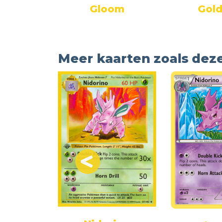
chum
Gloom
Gol
Meer kaarten zoals dez