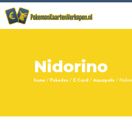
Nidorino
home
/
Pokedex
/
E-Card
/
Aquapolis
/
Nidori