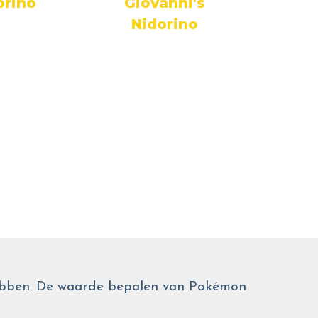
orino
Giovanni's
Ni
Nidorino
 hebben. De waarde bepalen van Pokémon