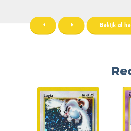
Bekijk al h
Re