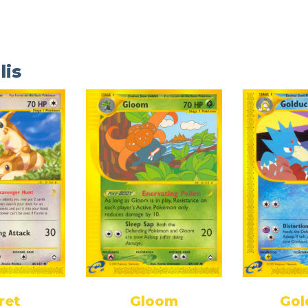
lis
ret
Gloom
Gol