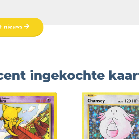
et nieuws
cent ingekochte kaar