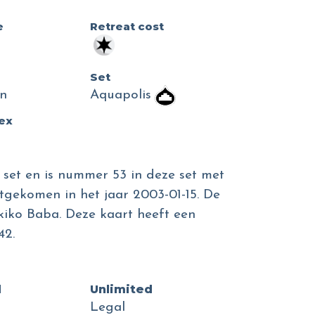
e
Retreat cost
Set
n
Aquapolis
dex
s set en is nummer 53 in deze set met
itgekomen in het jaar 2003-01-15. De
ukiko Baba. Deze kaart heeft een
42.
d
Unlimited
Legal