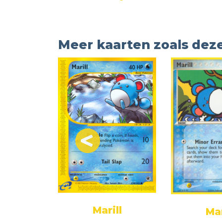
Meer kaarten zoals dez
Marill
Mar
ll