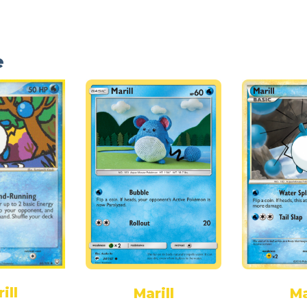
e
ill
Marill
Ma