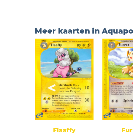
Meer kaarten in Aquapo
ing
Flaaffy
Fur