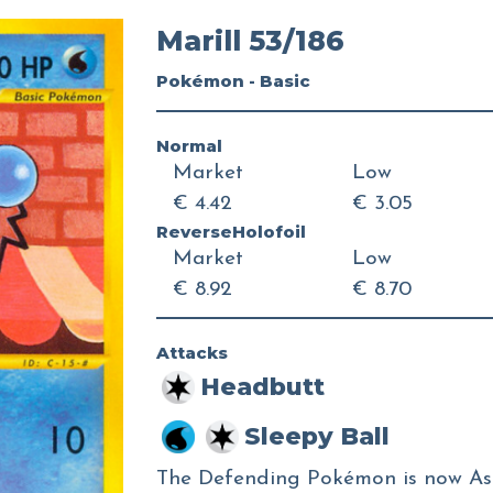
Marill 53/186
Pokémon - Basic
Normal
Market
Low
€ 4.42
€ 3.05
ReverseHolofoil
Market
Low
€ 8.92
€ 8.70
Attacks
Headbutt
Sleepy Ball
The Defending Pokémon is now As