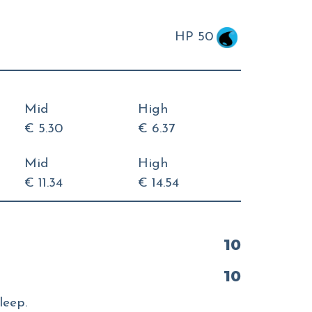
HP 50
Mid
High
€ 5.30
€ 6.37
Mid
High
€ 11.34
€ 14.54
10
10
leep.