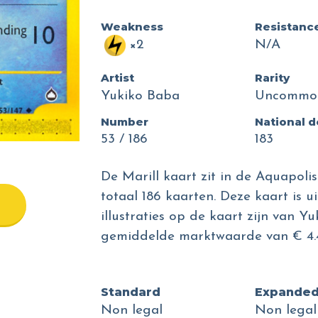
Weakness
Resistanc
×2
N/A
Artist
Rarity
Yukiko Baba
Uncommo
Number
National 
53 / 186
183
De Marill kaart zit in de Aquapoli
totaal 186 kaarten. Deze kaart is u
illustraties op de kaart zijn van Y
gemiddelde marktwaarde van € 4.
Standard
Expande
Non legal
Non legal