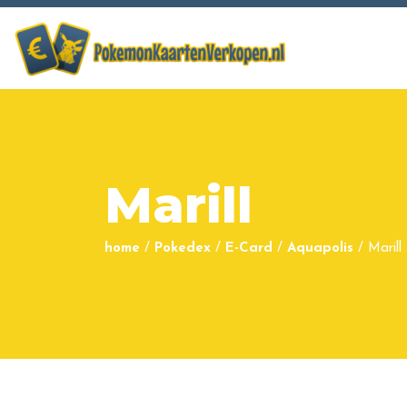
Marill
home
/
Pokedex
/
E-Card
/
Aquapolis
/
Marill