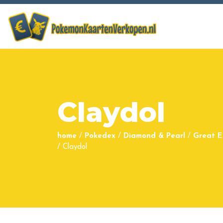
Claydol
home
/
Pokedex
/
Diamond & Pearl
/
Great E
/
Claydol