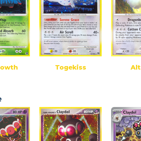
rowth
Togekiss
Alt
e