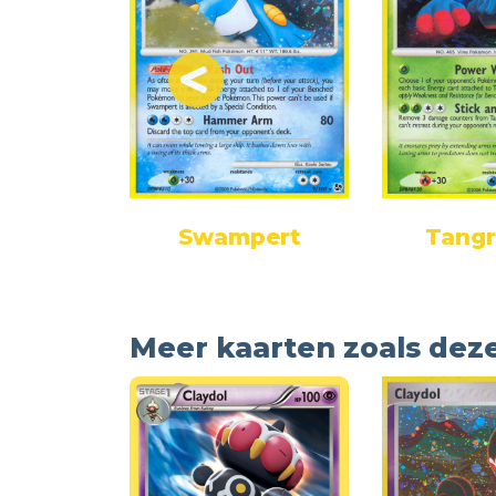
as
Swampert
Tang
Meer kaarten zoals dez