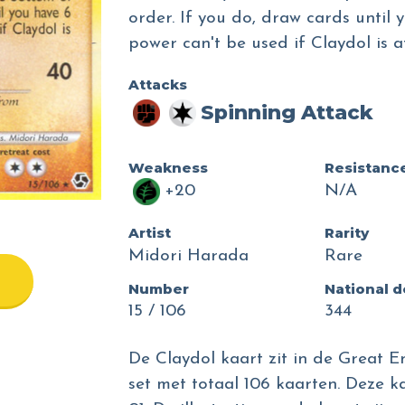
order. If you do, draw cards until 
power can't be used if Claydol is a
Attacks
Spinning Attack
Weakness
Resistanc
+20
N/A
Artist
Rarity
Midori Harada
Rare
Number
National 
15 / 106
344
De Claydol kaart zit in de Great E
set met totaal 106 kaarten. Deze k