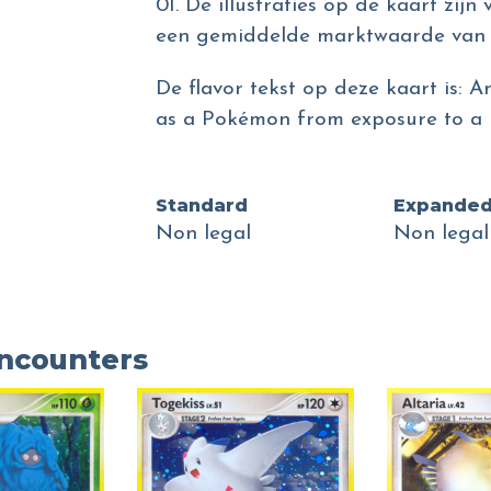
01. De illustraties op de kaart zij
een gemiddelde marktwaarde van 
De flavor tekst op deze kaart is: An
as a Pokémon from exposure to a m
Standard
Expande
Non legal
Non legal
Encounters