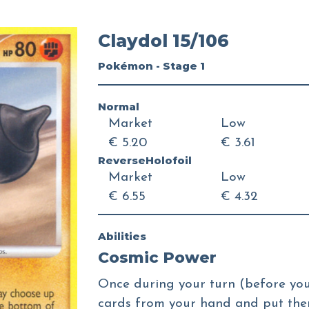
Claydol 15/106
Pokémon - Stage 1
Normal
Market
Low
€ 5.20
€ 3.61
ReverseHolofoil
Market
Low
€ 6.55
€ 4.32
Abilities
Cosmic Power
Once during your turn (before you
cards from your hand and put the