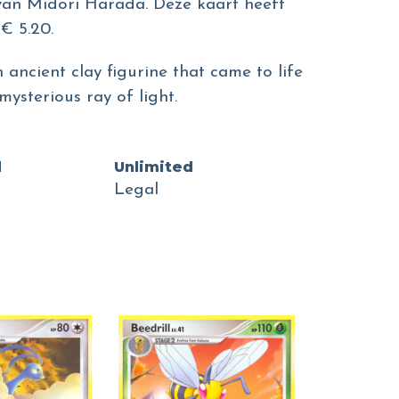
n van Midori Harada. Deze kaart heeft
€ 5.20.
 ancient clay figurine that came to life
ysterious ray of light.
d
Unlimited
Legal