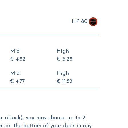
HP 80
Mid
High
€ 4.82
€ 6.28
Mid
High
€ 4.77
€ 11.82
r attack), you may choose up to 2
m on the bottom of your deck in any