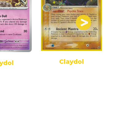
Claydol
Cl
ydol