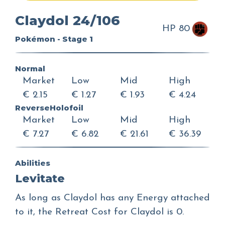
Claydol 24/106
HP 80
Pokémon - Stage 1
Normal
Market
Low
Mid
High
€ 2.15
€ 1.27
€ 1.93
€ 4.24
ReverseHolofoil
Market
Low
Mid
High
€ 7.27
€ 6.82
€ 21.61
€ 36.39
Abilities
Levitate
As long as Claydol has any Energy attached
to it, the Retreat Cost for Claydol is 0.