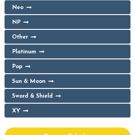
Neo
NP
Other
Platinum
Pop
Sun & Moon
Sword & Shield
XY