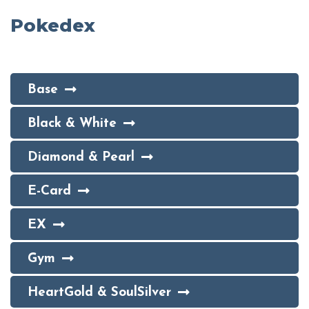
Pokedex
Base
Black & White
Diamond & Pearl
E-Card
EX
Gym
HeartGold & SoulSilver