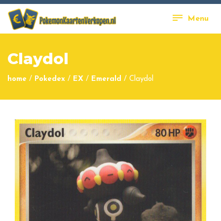
Menu
Claydol
home
/
Pokedex
/
EX
/
Emerald
/
Claydol