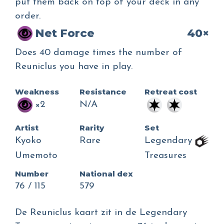
put them back on top of your deck in any
order.
Net Force
40×
Does 40 damage times the number of
Reuniclus you have in play.
Weakness
Resistance
Retreat cost
×2
N/A
Artist
Rarity
Set
Kyoko
Rare
Legendary
Umemoto
Treasures
Number
National dex
76 / 115
579
De Reuniclus kaart zit in de Legendary