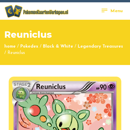
Menu
Reuniclus
home
/
Pokedex
/
Black & White
/
Legendary Treasures
/
Reuniclus