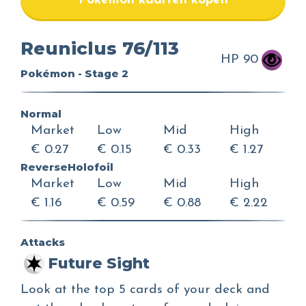
Pokemon kaarten kopen
Reuniclus 76/113
HP 90
Pokémon - Stage 2
Normal
Market
Low
Mid
High
€ 0.27
€ 0.15
€ 0.33
€ 1.27
ReverseHolofoil
Market
Low
Mid
High
€ 1.16
€ 0.59
€ 0.88
€ 2.22
Attacks
Future Sight
Look at the top 5 cards of your deck and