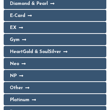
Diamond & Pearl
E-Card
EX
Gym
HeartGold & SoulSilver
Neo
NP
Other
Platinum