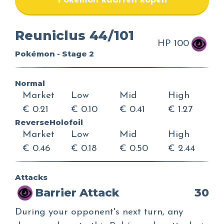
Pokemon kaarten kopen
Reuniclus 44/101
HP 100
Pokémon - Stage 2
Normal
Market
Low
Mid
High
€ 0.21
€ 0.10
€ 0.41
€ 1.27
ReverseHolofoil
Market
Low
Mid
High
€ 0.46
€ 0.18
€ 0.50
€ 2.44
Attacks
Barrier Attack
30
During your opponent's next turn, any