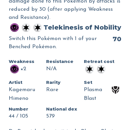
damage done to this Pokémon by attacks is
reduced by 30 (after applying Weakness
and Resistance).
Telekinesis of Nobility
70
Switch this Pokémon with 1 of your
Benched Pokémon.
Weakness
Resistance
Retreat cost
×2
N/A
Artist
Rarity
Set
Kagemaru
Rare
Plasma
Himeno
Blast
Number
National dex
44 / 105
579