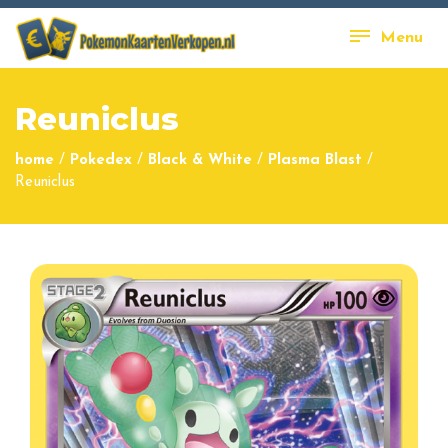
Menu
Reuniclus
home
/
Pokedex
/
Black & White
/
Plasma Blast
/
Reuniclus