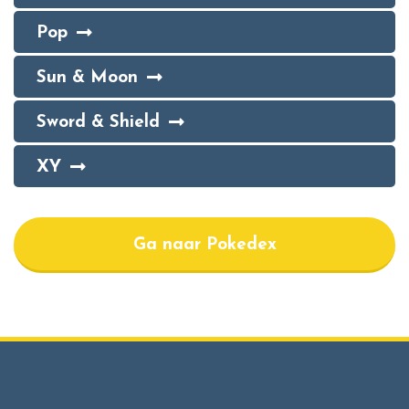
Pop
Sun & Moon
Sword & Shield
XY
Ga naar Pokedex