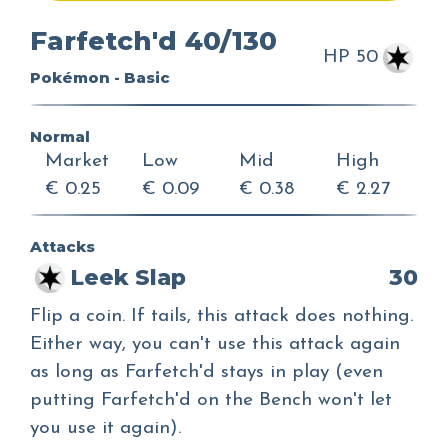
Farfetch'd 40/130
HP 50
Pokémon - Basic
Normal
Market
Low
Mid
High
€ 0.25
€ 0.09
€ 0.38
€ 2.27
Attacks
Leek Slap
30
Flip a coin. If tails, this attack does nothing.
Either way, you can't use this attack again
as long as Farfetch'd stays in play (even
putting Farfetch'd on the Bench won't let
you use it again).