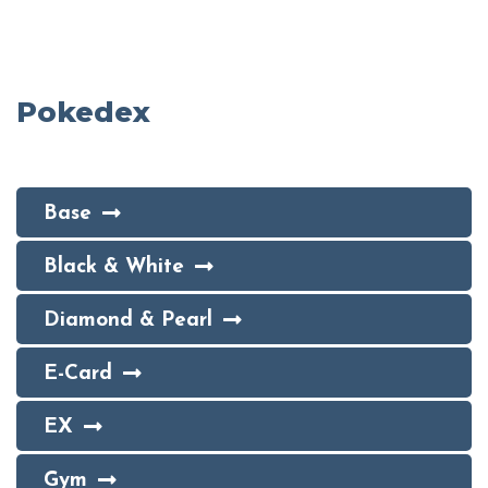
Pokedex
Base
Black & White
Diamond & Pearl
E-Card
EX
Gym