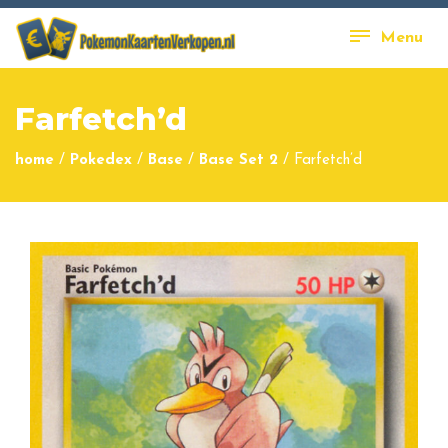
Menu
Farfetch’d
home
/
Pokedex
/
Base
/
Base Set 2
/
Farfetch’d