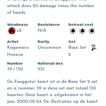
attack does 20 damage times the number
of heads.
Weakness
Resistance
Retreat cost
×2
N/A
Artist
Rarity
Set
Kagemaru
Uncommon
Base Set
Himeno
2
Number
National dex
39 / 130
103
De Exeggutor kaart zit in de Base Set 2 set
en is nummer 39 in deze set met totaal 130
kaarten. Deze kaart is uitgekomen in het
jaar 2000-02-24. De illustraties op de kaart