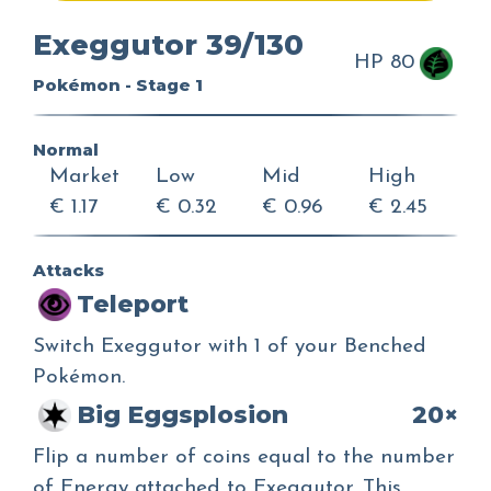
Exeggutor 39/130
HP 80
Pokémon - Stage 1
Normal
Market
Low
Mid
High
€ 1.17
€ 0.32
€ 0.96
€ 2.45
Attacks
Teleport
Switch Exeggutor with 1 of your Benched
Pokémon.
Big Eggsplosion
20×
Flip a number of coins equal to the number
of Energy attached to Exeggutor. This