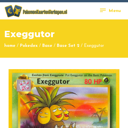
Menu
Exeggutor
home
/
Pokedex
/
Base
/
Base Set 2
/
Exeggutor