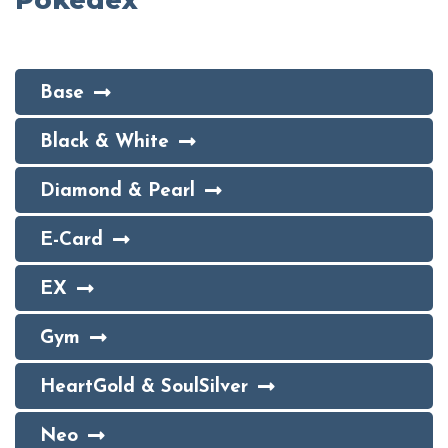
Base
Black & White
Diamond & Pearl
E-Card
EX
Gym
HeartGold & SoulSilver
Neo