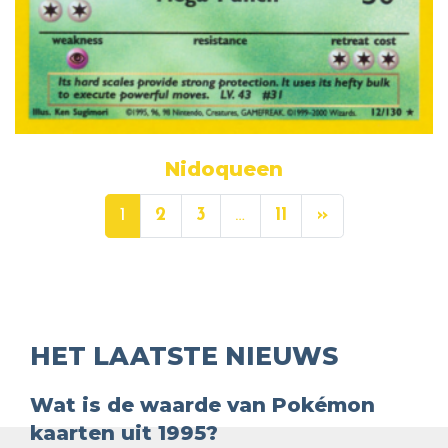
Nidoqueen
1
2
3
…
11
»
HET LAATSTE NIEUWS
Wat is de waarde van Pokémon
kaarten uit 1995?