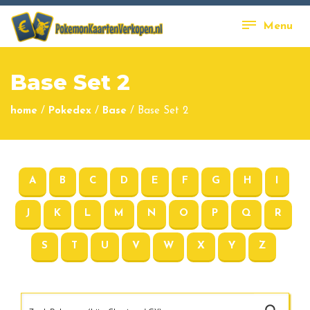
Menu
Base Set 2
home
/
Pokedex
/
Base
/
Base Set 2
A
B
C
D
E
F
G
H
I
J
K
L
M
N
O
P
Q
R
S
T
U
V
W
X
Y
Z