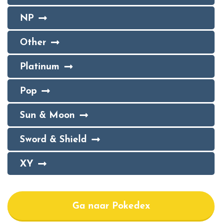
NP
Other
Platinum
Pop
Sun & Moon
Sword & Shield
XY
Ga naar Pokedex