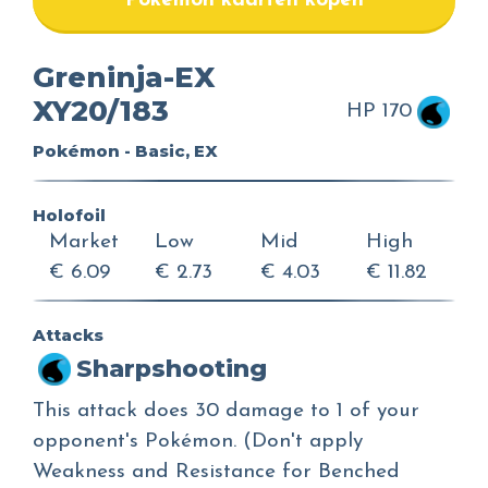
Pokemon kaarten kopen
Greninja-EX
XY20/183
HP 170
Pokémon - Basic, EX
Holofoil
Market
Low
Mid
High
€ 6.09
€ 2.73
€ 4.03
€ 11.82
Attacks
Sharpshooting
This attack does 30 damage to 1 of your
opponent's Pokémon. (Don't apply
Weakness and Resistance for Benched