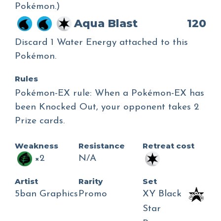
Pokémon.)
Aqua Blast
120
Discard 1 Water Energy attached to this
Pokémon.
Rules
Pokémon-EX rule: When a Pokémon-EX has
been Knocked Out, your opponent takes 2
Prize cards.
Weakness
Resistance
Retreat cost
×2
N/A
Artist
Rarity
Set
5ban Graphics
Promo
XY Black
Star