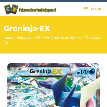
Menu
Greninja-EX
home
/
Pokedex
/
XY
/
XY Black Star Promos
/
Greninja-
EX