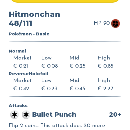
Hitmonchan
48/111
HP 90
Pokémon - Basic
Normal
Market
Low
Mid
High
€ 0.21
€ 0.08
€ 0.25
€ 0.85
ReverseHolofoil
Market
Low
Mid
High
€ 0.42
€ 0.23
€ 0.45
€ 2.27
Attacks
Bullet Punch
20+
Flip 2 coins. This attack does 20 more