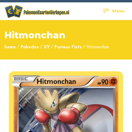
Menu
Hitmonchan
home
/
Pokedex
/
XY
/
Furious Fists
/
Hitmonchan