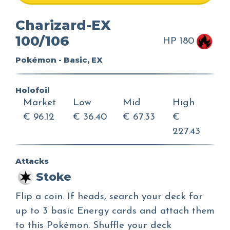
Charizard-EX
100/106
HP 180
Pokémon - Basic, EX
Holofoil
Market
Low
Mid
High
€ 96.12
€ 36.40
€ 67.33
€
227.43
Attacks
Stoke
Flip a coin. If heads, search your deck for
up to 3 basic Energy cards and attach them
to this Pokémon. Shuffle your deck