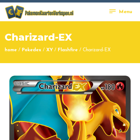
Menu
Charizard-EX
home
/
Pokedex
/
XY
/
Flashfire
/
Charizard-EX