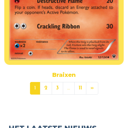
Braixen
1
2
3
…
11
»