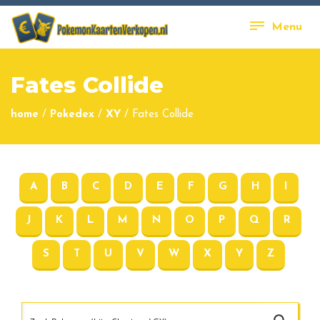
Menu
Fates Collide
home
/
Pokedex
/
XY
/
Fates Collide
A
B
C
D
E
F
G
H
I
J
K
L
M
N
O
P
Q
R
S
T
U
V
W
X
Y
Z