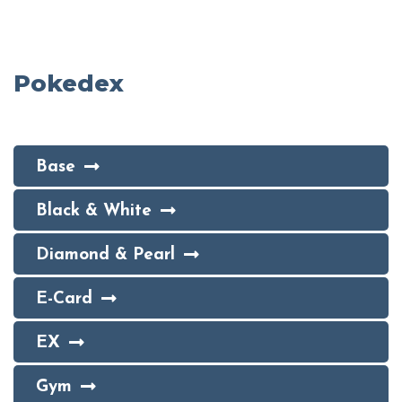
Pokedex
Base
Black & White
Diamond & Pearl
E-Card
EX
Gym