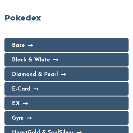
Pokedex
Base
Black & White
Diamond & Pearl
E-Card
EX
Gym
HeartGold & SoulSilver