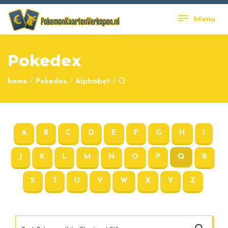
Menu
Pokedex
home
/
Pokedex
/
Alphabet
/
Q
A
B
C
D
E
F
G
H
I
J
K
L
M
N
O
P
Q
R
S
T
U
V
W
X
Y
Z