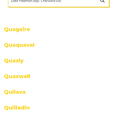
Quagsire
Quaquaval
Quaxly
Quaxwell
Quilava
Quilladin